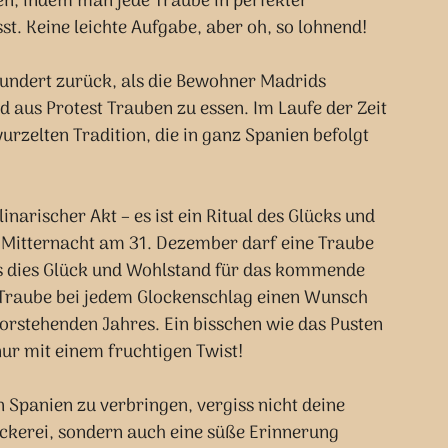
en, indem man jede Traube in perfekter 
t. Keine leichte Aufgabe, aber oh, so lohnend!
hundert zurück, als die Bewohner Madrids 
d aus Protest Trauben zu essen. Im Laufe der Zeit 
wurzelten Tradition, die in ganz Spanien befolgt 
inarischer Akt – es ist ein Ritual des Glücks und 
Mitternacht am 31. Dezember darf eine Traube 
s dies Glück und Wohlstand für das kommende 
e Traube bei jedem Glockenschlag einen Wunsch 
orstehenden Jahres. Ein bisschen wie das Pusten 
ur mit einem fruchtigen Twist!
n Spanien zu verbringen, vergiss nicht deine 
Leckerei, sondern auch eine süße Erinnerung 